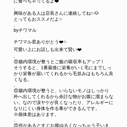
に食べちゃってるよ❤️
.
興味がある人は店長さんに連絡してね✨🐶
とってもおススメだよ✨
.
byチワマル
チワマル君ありがとう❤️✨
可愛い上にお話しも出来て賢い❤️
.
😍腸内環境が整うとご飯の吸収率もアップ！
そうすると、1番最後に栄養がいく毛にまでしっ
かり栄養が届いてくれるから毛並みはもちろん良
くなる。
.
😍腸内環境が整うと、いらないモノはしっかり
外へ出してくれるから余計な物がお腹に溜まらな
い。なので涙ヤケが良くなったり、アレルギーに
なりにくい身体を作る事ができるんです。
※個体差はあります。
.
😍何かあるとすぐお腹ゆるくなっちゃう子いま