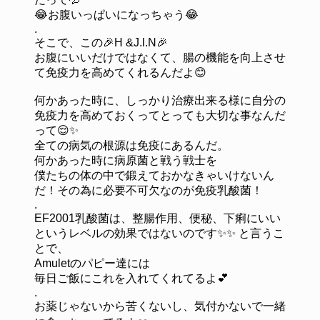
😂お腹いっぱいになっちゃう😂
.
そこで、この🎉H &J.l.N🎉
お腹にいいだけではなくて、腸の機能を向上させ
て免疫力を高めてくれるんだよ😊
何かあった時に、しっかり治療出来る様に自分の
免疫力を高めておくってとっても大切な事なんだ
って😌✨
全ての病気の根源は免疫にあるんだ。
何かあった時に病原菌と戦う戦士を
僕たちの体の中で鍛えておかなきゃいけないん
だ！その為に必要不可欠なのが免疫乳酸菌！
.
EF2001乳酸菌は、整腸作用、便秘、下痢にいい
というレベルの効果ではないのです✨✨ と言うこ
とで、
Amuletのパピー達には
毎日ご飯にこれを入れてくれてるよ💕
.
お薬じゃないから苦くないし、気付かないで一緒