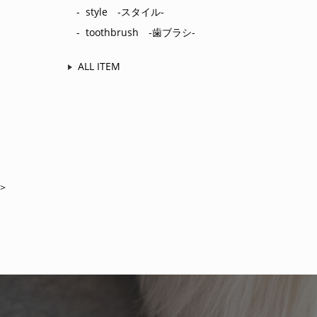
style ‐スタイル‐
toothbrush ‐歯ブラシ‐
ALL ITEM
>